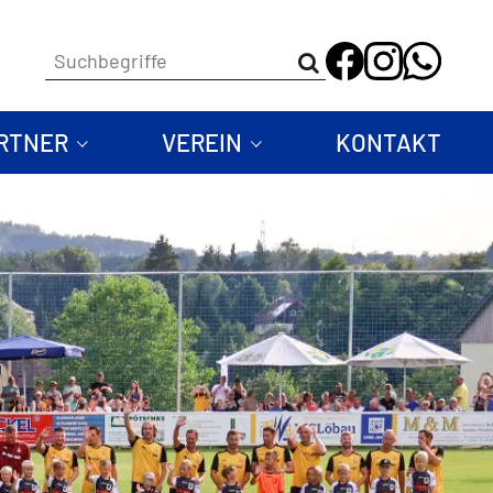
RTNER
VEREIN
KONTAKT
nsoren & Partner
Verein & Vorstand
nsor werden
Trainer
Stadien
Vermietung Vereinshaus & Kunstr
Mitglied werden