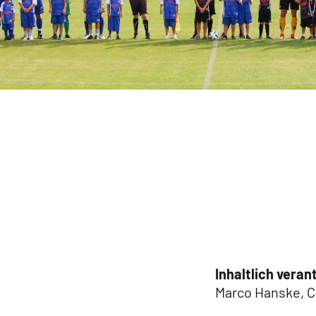
E-Junioren
F-Junioren
G-Junioren
Bambinis
Inhaltlich veran
Marco Hanske, C