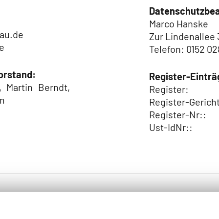
Datenschutzbea
Marco Hanske
bau.de
Zur Lindenallee 
e
Telefon: 0152 0
orstand:
Register-Einträ
, Martin Berndt,
Register:
mm
Register-Gerich
Register-Nr::
Ust-IdNr::