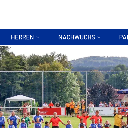
HERREN
NACHWUCHS
PA
1. Mannschaft
Trainingsplan & Zeiten
Spo
Kader
2. Mannschaft
Jugendkoordinator
Spo
Senioren
B-Junioren
C-Junioren
D-Junioren