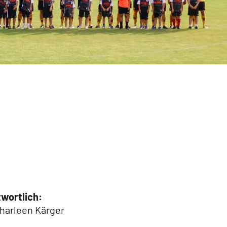
Schiedsrichter
Fanshop
twortlich:
harleen Kärger