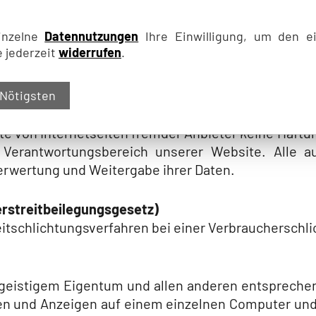
inzelne
Datennutzungen
Ihre Einwilligung, um den e
e jederzeit
widerrufen
.
nhalte auf den Internetseiten zeitnah, vollständig
 der Angaben kann nicht übernommen werden. Gleich
 Nötigsten
n. Trotz sorgfältiger inhaltlicher Kontrolle überneh
ind ausschließlich deren Betreiber verantwortlich. 
halte von Internetseiten fremder Anbieter keine Ha
Verantwortungsbereich unserer Website. Alle au
erwertung und Weitergabe ihrer Daten.
rstreitbeilegungsgesetz)
reitschlichtungsverfahren bei einer Verbraucherschl
n geistigem Eigentum und allen anderen entsprechen
aden und Anzeigen auf einem einzelnen Computer und