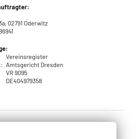
uftragter
:
3a, 02791 Oderwitz
286941
ge:
Vereinsregister
t:
Amtsgericht Dresden
VR 9095
DE404979358