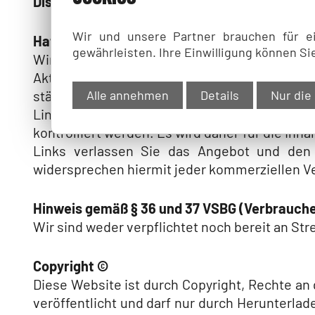
Disclaimer
Wir und unsere Partner brauchen für e
Haftungsausschluss
gewährleisten. Ihre Einwilligung können Si
Wir sind bemüht, dafür Sorge zu tragen, die I
Aktualität, Richtigkeit und Vollständigkeit
Alle annehmen
Details
Nur die
ständigen ungehinderten Zugang zu den Inhalte
Links. Für den Inhalt der verlinkten Seiten s
kontrolliert werden. Es wird daher für die In
Links verlassen Sie das Angebot und den 
widersprechen hiermit jeder kommerziellen V
Hinweis gemäß § 36 und 37 VSBG (Verbrauche
Wir sind weder verpflichtet noch bereit an St
Copyright ©
Diese Website ist durch Copyright, Rechte a
veröffentlicht und darf nur durch Herunterl