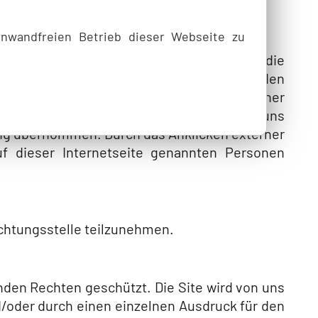
inwandfreien Betrieb dieser Webseite zu
 und richtig zu gestalten. Eine Gewähr für die
falls ausgeschlossen ist eine Gewähr für den
men wir keine Haftung für die Inhalte externer
Diese Inhalte können nicht fortlaufend von uns
ftung übernommen. Durch das Anklicken externer
f dieser Internetseite genannten Personen
ichtungsstelle teilzunehmen.
den Rechten geschützt. Die Site wird von uns
/oder durch einen einzelnen Ausdruck für den