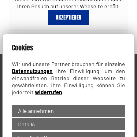
Ihren Besuch auf unserer Webseite erhält.
Cookies
Wir und unsere Partner brauchen für einzelne
Datennutzungen
Ihre Einwilligung, um den
einwandfreien Betrieb dieser Webseite zu
gewährleisten. Ihre Einwilligung können Sie
jederzeit
widerrufen
.
Alle annehmen
Details
Sportclub Großschweidnitz - Löbau e.V.
Ernst-Thälmann-Straße 45b