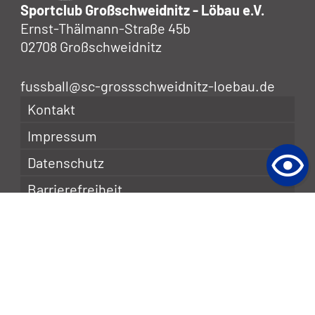
Sportclub Großschweidnitz - Löbau e.V.
Ernst-Thälmann-Straße 45b
02708 Großschweidnitz
fussball@sc-grossschweidnitz-loebau.de
Kontakt
Impressum
Datenschutz
Barrierefreiheit
Folge uns auf:
Webdesign & Seo
www.myartside.de