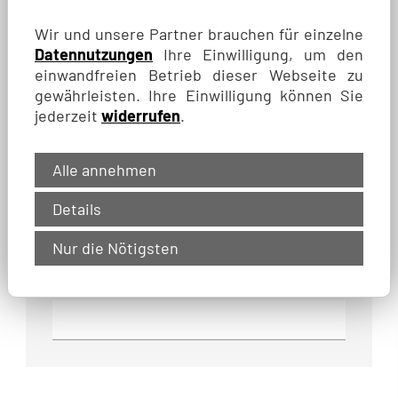
Wir und unsere Partner brauchen für einzelne
Anrede
Datennutzungen
Ihre Einwilligung, um den
einwandfreien Betrieb dieser Webseite zu
gewährleisten. Ihre Einwilligung können Sie
Name, Vorname
*
jederzeit
widerrufen
.
Funktion
Alle annehmen
Details
Telefon
*
Nur die Nötigsten
E-Mail
*